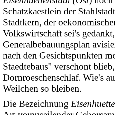
Eisenhuettenstadt (Ost
) noch
Schatzkaestlein der Stahlstad
Stadtkern, der oekonomisch
Volkswirtschaft sei's gedank
Generalbebauungsplan avisie
nach den Gesichtspunkten mo
Staedtebaus" verschont blieb
Dornroeschenschlaf. Wie's aus
Weilchen so bleiben.
Die Bezeichnung
Eisenhuette
Art vorauseilender Gehorsam,