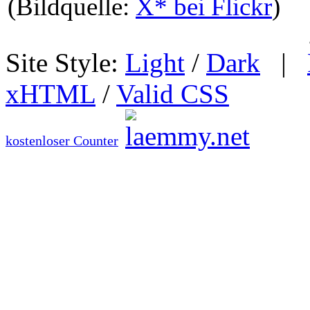
(Bildquelle:
X* bei Flickr
)
Site Style:
Light
/
Dark
|
xHTML
/
Valid CSS
kostenloser Counter