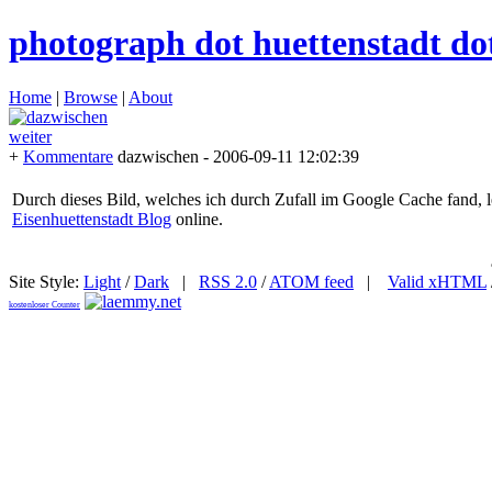
photograph dot huettenstadt do
Home
|
Browse
|
About
weiter
+
Kommentare
dazwischen
- 2006-09-11 12:02:39
Durch dieses Bild, welches ich durch Zufall im Google Cache fand, 
Eisenhuettenstadt Blog
online.
Site Style:
Light
/
Dark
|
RSS 2.0
/
ATOM feed
|
Valid xHTML
kostenloser Counter