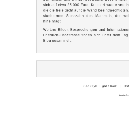
sich auf etwa 25.000 Euro. Kritisiert wurde vere
die die freie Sicht auf die Wand beeintraechtigte
staehlernen Stosszahn des Mammuts, der w
hineinragt.
Weitere Bilder, Besprechungen und Information
Friedrich-List-Strasse finden sich unter dem Tag
Blog
gesammelt.
Site Style:
Light
/
Dark
|
RSS
kostenlo