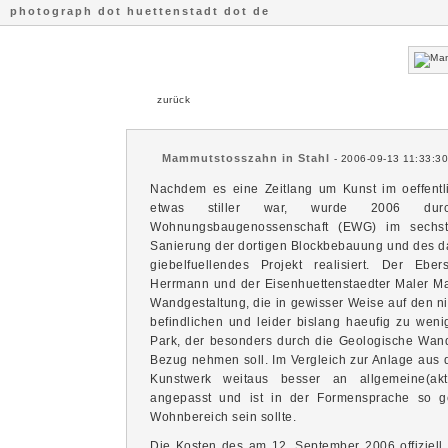
photograph dot huettenstadt dot de
zurück
Mammutstosszahn in Stahl
- 2006-09-13 11:33:30
Nachdem es eine Zeitlang um Kunst im oeffentl
etwas stiller war, wurde 2006 durch
Wohnungsbaugenossenschaft (EWG) im sechs
Sanierung der dortigen Blockbebauung und des 
giebelfuellendes Projekt realisiert. Der Eber
Herrmann und der Eisenhuettenstaedter Maler Mat
Wandgestaltung, die in gewisser Weise auf den n
befindlichen und leider bislang haeufig zu wen
Park, der besonders durch die Geologische Wan
Bezug nehmen soll. Im Vergleich zur Anlage aus 
Kunstwerk weitaus besser an allgemeine(akt
angepasst und ist in der Formensprache so ge
Wohnbereich sein sollte.
Die Kosten des am 12. September 2006 offiziell