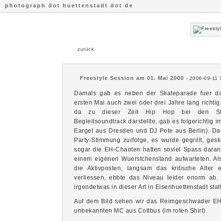
photograph dot huettenstadt dot de
zurück
Freestyle Session am 01. Mai 2000
- 2006-09-11 
Damals gab es neben der Skateparade fuer d
ersten Mai auch zwei oder drei Jahre lang richtig
da zu dieser Zeit Hip Hop bei den Skat
Begleitsoundtrack darstellte, gab es folgerichtig 
Eargel aus Dresden und DJ Pete aus Berlin). Das
Party-Stimmung zurfolge, es wurde gegrillt, ges
sogar die EH-Chaoten hatten soviel Spass daran,
einem eigenen Wuerstchenstand aufwarteten. Al
die Aktivposten, langsam das kritische Alter 
verliessen, ebbte das Niveau leider enorm a
irgendetwas in dieser Art in Eisenhuettenstadt stattf
Auf dem Bild sehen wir das Reimgeschwader EHS
unbekannten MC aus Cottbus (im roten Shirt).