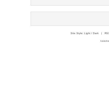
Site Style:
Light
/
Dark
|
RSS
kostenlo